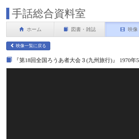
手話総合資料室
ホーム
図書・雑誌
映像
映像一覧に戻る
『第18回全国ろうあ者大会３(九州旅行)』 1970年