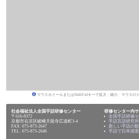
マウスホイールまたはShift/Ctrlキーで拡大・縮小、マウ
社会福祉法人全国手話研修センター
研修センター内サ
〒616-8372
全国手話研修セ
京都市右京区嵯峨天龍寺広道町3-4
手話言語研究所
FAX: 075-873-2647
新しい手話の動
TEL: 075-873-2646
手話で日本国憲