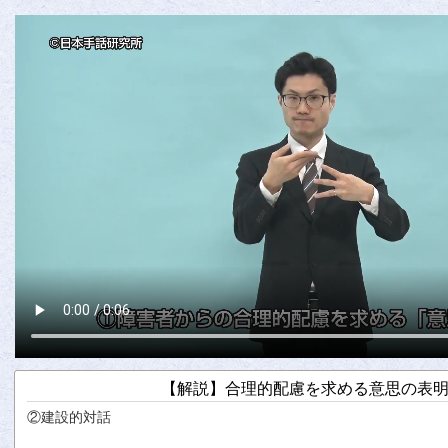
【解説】合理的配慮を求める意思の表明 
②
建設的
対話