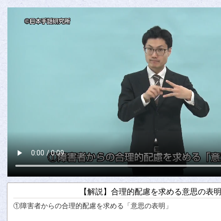
【解説】合理的配慮を求める意思の表明 
①
障害者
からの
合理的
配慮
を
求
める「
意思
の
表明
」