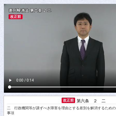
改正前
改正前
第六条 ２ 二
二
行政
機関
等
が
講
ずべき
障害
を
理由
とする
差別
を
解消
するための
事項